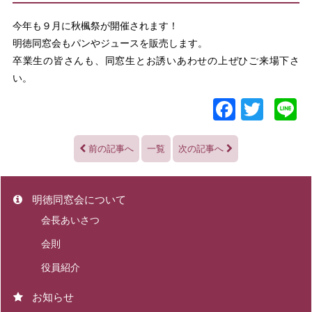
今年も９月に秋楓祭が開催されます！
明徳同窓会もパンやジュースを販売します。
卒業生の皆さんも、同窓生とお誘いあわせの上ぜひご来場下さ
い。
Facebo
Twitt
L
前の記事へ
一覧
次の記事へ
明徳同窓会について
会長あいさつ
会則
役員紹介
お知らせ