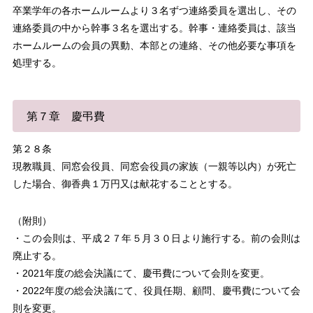
卒業学年の各ホームルームより３名ずつ連絡委員を選出し、その
連絡委員の中から幹事３名を選出する。幹事・連絡委員は、該当
ホームルームの会員の異動、本部との連絡、その他必要な事項を
処理する。
第７章 慶弔費
第２８条
現教職員、同窓会役員、同窓会役員の家族（一親等以内）が死亡
した場合、御香典１万円又は献花することとする。
（附則）
・この会則は、平成２７年５月３０日より施行する。前の会則は
廃止する。
・2021年度の総会決議にて、慶弔費について会則を変更。
・2022年度の総会決議にて、役員任期、顧問、慶弔費について会
則を変更。