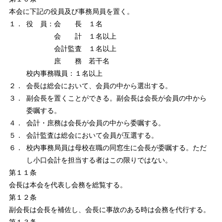
本会に下記の役員及び事務局員を置く。
１．
役 員：
会 長 １名
会 計 １名以上
会計監査 １名以上
庶 務 若干名
校内事務職員：１名以上
２．
会長は総会において、会員の中から選出する。
３．
副会長を置くことができる。副会長は会長が会員の中から
委嘱する。
４．
会計・庶務は会長が会員の中から委嘱する。
５．
会計監査は総会において会員が互選する。
６．
校内事務局員は母校在職の同窓生に会長が委嘱する。ただ
し小口会計を担当する者はこの限りではない。
第１１条
会長は本会を代表し会務を総覧する。
第１２条
副会長は会長を補佐し、会長に事故のある時は会務を代行する。